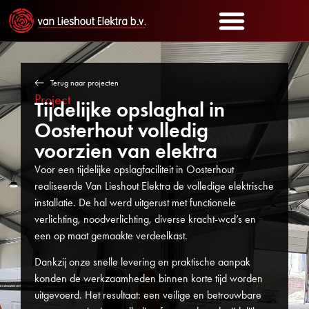
Terug naar projecten
Project
Tijdelijke opslaghal in
Oosterhout volledig
voorzien van elektra
Voor een tijdelijke opslagfaciliteit in Oosterhout
realiseerde Van Lieshout Elektra de volledige elektrische
installatie. De hal werd uitgerust met functionele
verlichting, noodverlichting, diverse kracht-wcd’s en
een op maat gemaakte verdeelkast.
Dankzij onze snelle levering en praktische aanpak
konden de werkzaamheden binnen korte tijd worden
uitgevoerd. Het resultaat: een veilige en betrouwbare