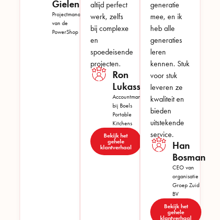
Gielen
altijd perfect
generatie
Projectmanager
werk, zelfs
mee, en ik
van de
bij complexe
heb alle
PowerShop
en
generaties
spoedeisende
leren
projecten.
kennen. Stuk
Ron
voor stuk
Lukassen
leveren ze
Accountmanager
kwaliteit en
bij Boels
bieden
Portable
uitstekende
Kitchens
service.
Bekijk het
gehele
Han
klantverhaal
Bosman
CEO van
organisatie
Groep Zuid
BV
Bekijk het
gehele
klantverhaal