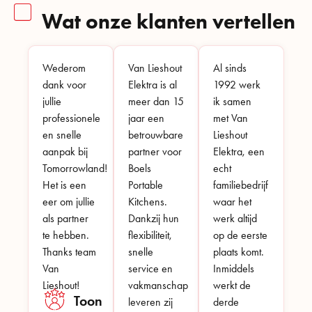
Wat onze klanten vertellen
Wederom
Van Lieshout
Al sinds
dank voor
Elektra is al
1992 werk
jullie
meer dan 15
ik samen
professionele
jaar een
met Van
en snelle
betrouwbare
Lieshout
aanpak bij
partner voor
Elektra, een
Tomorrowland!
Boels
echt
Het is een
Portable
familiebedrijf
eer om jullie
Kitchens.
waar het
als partner
Dankzij hun
werk altijd
te hebben.
flexibiliteit,
op de eerste
Thanks team
snelle
plaats komt.
Van
service en
Inmiddels
Lieshout!
vakmanschap
werkt de
Toon
leveren zij
derde