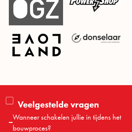
Veelgestelde vragen
Wanneer schakelen jullie in tijdens het
bouwproces?