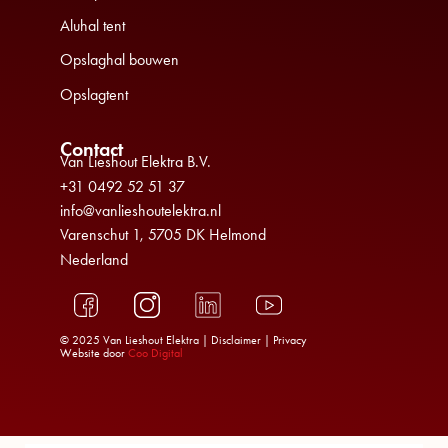
Aluhal tent
Opslaghal bouwen
Opslagtent
Contact
Van Lieshout Elektra B.V.
+31 0492 52 51 37
info@vanlieshoutelektra.nl
Varenschut 1, 5705 DK Helmond
Nederland
© 2025 Van Lieshout Elektra |
Disclaimer
|
Privacy
Website door
Coo Digital