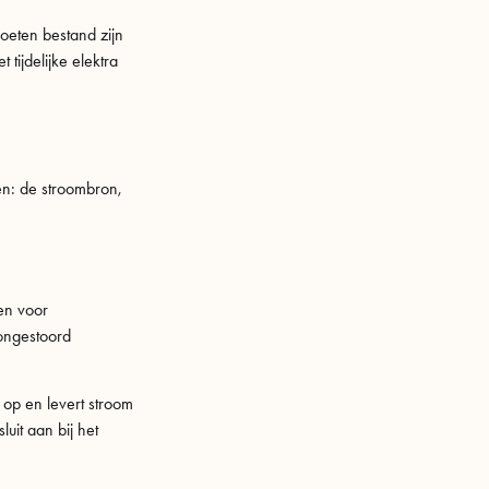
oeten bestand zijn
tijdelijke elektra
len: de stroombron,
en voor
 ongestoord
 op en levert stroom
uit aan bij het