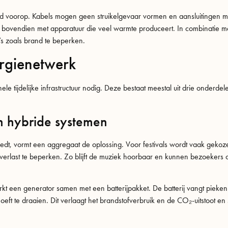
heid voorop. Kabels mogen geen struikelgevaar vormen en aansluitingen m
 bovendien met apparatuur die veel warmte produceert. In combinatie met 
’s zoals brand te beperken.
ergienetwerk
e tijdelijke infrastructuur nodig. Deze bestaat meestal uit drie onderde
n hybride systemen
edt, vormt een aggregaat de oplossing. Voor festivals wordt vaak gekoz
soverlast te beperken. Zo blijft de muziek hoorbaar en kunnen bezoekers
kt een generator samen met een batterijpakket. De batterij vangt pieken
eft te draaien. Dit verlaagt het brandstofverbruik en de CO₂-uitstoot en sl