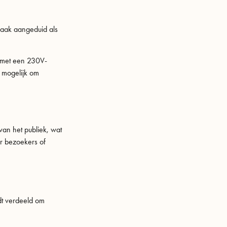
 vaak aangeduid als
e met een 230V-
t mogelijk om
an het publiek, wat
ar bezoekers of
dt verdeeld om