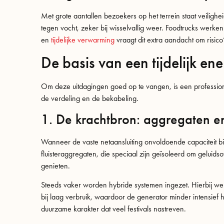
Met grote aantallen bezoekers op het terrein staat veilig
tegen vocht, zeker bij wisselvallig weer. Foodtrucks werken
en
tijdelijke verwarming
vraagt dit extra aandacht om risico
De basis van een tijdelijk en
Om deze uitdagingen goed op te vangen, is een professionel
de verdeling en de bekabeling.
1. De krachtbron: aggregaten e
Wanneer de vaste netaansluiting onvoldoende capaciteit bi
fluisteraggregaten, die speciaal zijn geïsoleerd om geluid
genieten.
Steeds vaker worden hybride systemen ingezet. Hierbij wer
bij laag verbruik, waardoor de generator minder intensief ho
duurzame karakter dat veel festivals nastreven.