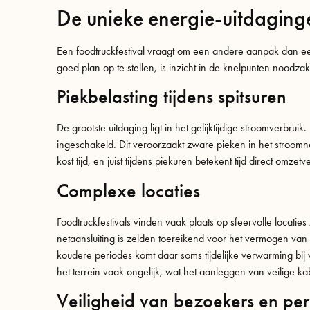
De unieke energie-uitdaging
Een foodtruckfestival vraagt om een andere aanpak dan ee
goed plan op te stellen, is inzicht in de knelpunten noodzake
Piekbelasting tijdens spitsuren
De grootste uitdaging ligt in het gelijktijdige stroomverbruik
ingeschakeld. Dit veroorzaakt zware pieken in het stroomne
kost tijd, en juist tijdens piekuren betekent tijd direct omzetve
Complexe locaties
Foodtruckfestivals vinden vaak plaats op sfeervolle locatie
netaansluiting is zelden toereikend voor het vermogen van
koudere periodes komt daar soms tijdelijke verwarming bij
het terrein vaak ongelijk, wat het aanleggen van veilige kab
Veiligheid van bezoekers en pe