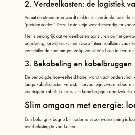
2. Verdeelkasten: de logistiek v
Vanuit de stroombron wordt elektriciteit verdeeld naar de 
‘paddenstoelen’. Deze kasten zijn waterbestendig en voorz
Het is belangrijk dat verdeelkasten aansluiten op het gev
aansluiting, terwijl trucks met zware frituurinstallaties v
verschillende spanningen veilig vanuit één bron te leveren.
3. Bekabeling en kabelbruggen
De benodigde hoeveelheid kabel wordt vaak onderschat. A
lange kabeltrajecten vereist. Hiervoor zijn zware rubbere
voertuigen kabels kruisen, zijn kabelbruggen noodzakelijk
Slim omgaan met energie: lo
Een belangrijk begrip bij moderne stroomvoorziening is lo
overbelasting te voorkomen.