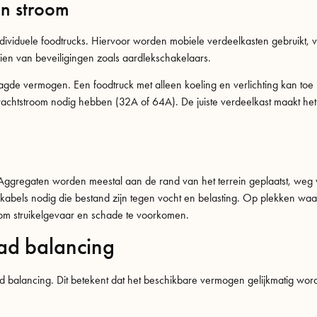
an stroom
individuele foodtrucks. Hiervoor worden mobiele verdeelkasten gebruikt,
ien van beveiligingen zoals aardlekschakelaars.
raagde vermogen. Een foodtruck met alleen koeling en verlichting kan to
aak krachtstroom nodig hebben (32A of 64A). De juiste verdeelkast maakt he
ggregaten worden meestal aan de rand van het terrein geplaatst, weg v
n kabels nodig die bestand zijn tegen vocht en belasting. Op plekken wa
 om struikelgevaar en schade te voorkomen.
ad balancing
ad balancing. Dit betekent dat het beschikbare vermogen gelijkmatig wor