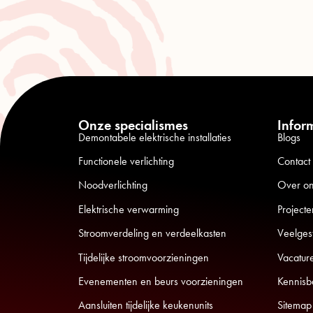
Onze specialismes
Infor
Demontabele elektrische installaties
Blogs
Functionele verlichting
Contact
Noodverlichting
Over o
Elektrische verwarming
Projecte
Stroomverdeling en verdeelkasten
Veelges
Tijdelijke stroomvoorzieningen
Vacatur
Evenementen en beurs voorzieningen
Kennisb
Aansluiten tijdelijke keukenunits
Sitemap