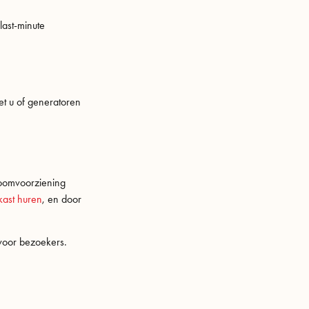
last-minute
iet u of generatoren
roomvoorziening
kast huren
, en door
voor bezoekers.