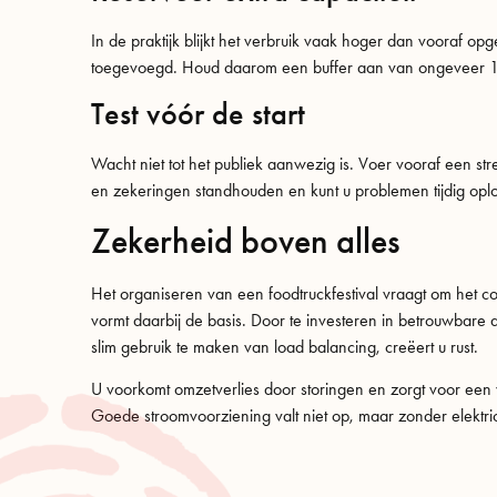
In de praktijk blijkt het verbruik vaak hoger dan vooraf op
toegevoegd. Houd daarom een buffer aan van ongeveer 1
Test vóór de start
Wacht niet tot het publiek aanwezig is. Voer vooraf een stres
en zekeringen standhouden en kunt u problemen tijdig opl
Zekerheid boven alles
Het organiseren van een foodtruckfestival vraagt om het c
vormt daarbij de basis. Door te investeren in betrouwbare 
slim gebruik te maken van load balancing, creëert u rust.
U voorkomt omzetverlies door storingen en zorgt voor ee
Goede stroomvoorziening valt niet op, maar zonder elektriciteit