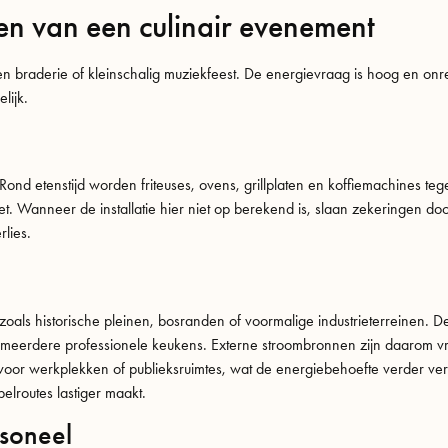
en van een culinair evenement
n braderie of kleinschalig muziekfeest. De energievraag is hoog en on
lijk.
. Rond etenstijd worden friteuses, ovens, grillplaten en koffiemachines tegel
t. Wanneer de installatie hier niet op berekend is, slaan zekeringen doo
rlies.
s zoals historische pleinen, bosranden of voormalige industrieterreinen.
 meerdere professionele keukens. Externe stroombronnen zijn daarom vrij
 voor werkplekken of publieksruimtes, wat de energiebehoefte verder ver
elroutes lastiger maakt.
rsoneel