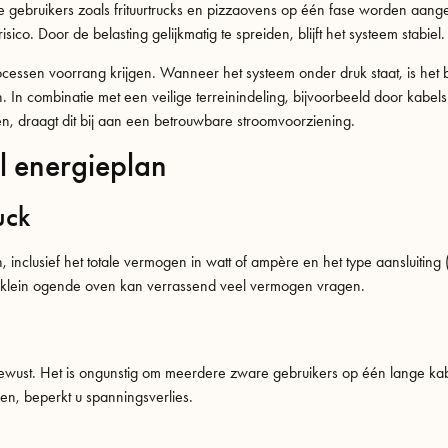
bruikers zoals frituurtrucks en pizzaovens op één fase worden aanges
sico. Door de belasting gelijkmatig te spreiden, blijft het systeem stabiel.
essen voorrang krijgen. Wanneer het systeem onder druk staat, is het b
en. In combinatie met een veilige terreinindeling, bijvoorbeeld door kabels 
en, draagt dit bij aan een betrouwbare stroomvoorziening.
l energieplan
uck
 inclusief het totale vermogen in watt of ampère en het type aansluitin
 klein ogende oven kan verrassend veel vermogen vragen.
 bewust. Het is ongunstig om meerdere zware gebruikers op één lange kab
ren, beperkt u spanningsverlies.