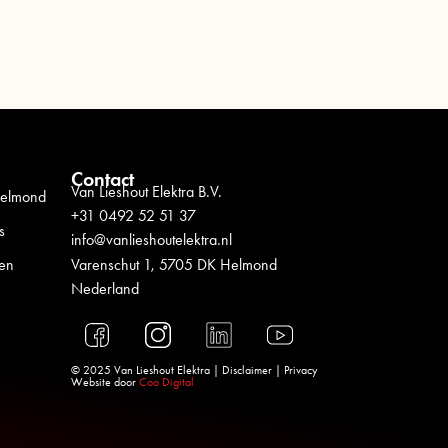
Contact
Van Lieshout Elektra B.V.
 Helmond
+31 0492 52 51 37
s
info@vanlieshoutelektra.nl
Varenschut 1, 5705 DK Helmond
ten
Nederland
© 2025 Van Lieshout Elektra |
Disclaimer
|
Privacy
Website door
Coo Digital