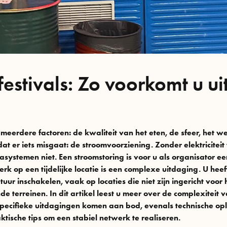
estivals: Zo voorkomt u ui
 meerdere factoren: de kwaliteit van het eten, de sfeer, het w
tdat er iets misgaat: de stroomvoorziening. Zonder elektriciteit
systemen niet. Een stroomstoring is voor u als organisator e
k op een tijdelijke locatie is een complexe uitdaging. U hee
uur inschakelen, vaak op locaties die niet zijn ingericht voor
terreinen. In dit artikel leest u meer over de complexiteit va
specifieke uitdagingen komen aan bod, evenals technische op
ische tips om een stabiel netwerk te realiseren.