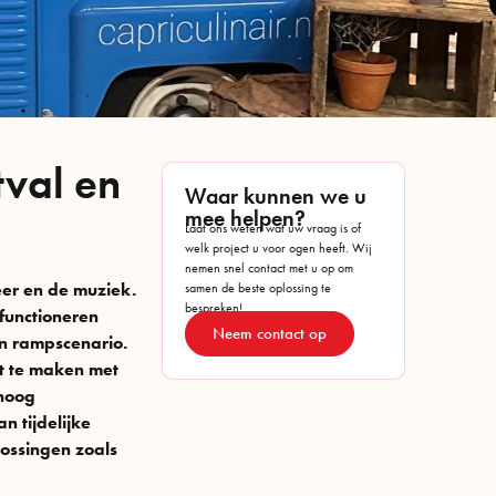
tval en
Waar kunnen we u
mee helpen?
Laat ons weten wat uw vraag is of
welk project u voor ogen heeft. Wij
nemen snel contact met u op om
eer en de muziek.
samen de beste oplossing te
bespreken!
 functioneren
Neem contact op
en rampscenario.
ft te maken met
 hoog
n tijdelijke
lossingen zoals