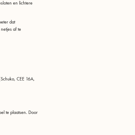
loten en lichtere
eter dat
netjes af te
g (Schuko, CEE 16A,
el te plaatsen. Door