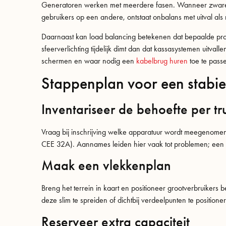
Generatoren werken met meerdere fasen. Wanneer zware ge
gebruikers op een andere, ontstaat onbalans met uitval als ri
Daarnaast kan load balancing betekenen dat bepaalde proc
sfeerverlichting tijdelijk dimt dan dat kassasystemen uitvall
schermen en waar nodig een
kabelbrug huren
toe te pass
Stappenplan voor een stabie
Inventariseer de behoefte per tr
Vraag bij inschrijving welke apparatuur wordt meegenomen,
CEE 32A). Aannames leiden hier vaak tot problemen; een
Maak een vlekkenplan
Breng het terrein in kaart en positioneer grootverbruikers
deze slim te spreiden of dichtbij verdeelpunten te positione
Reserveer extra capaciteit