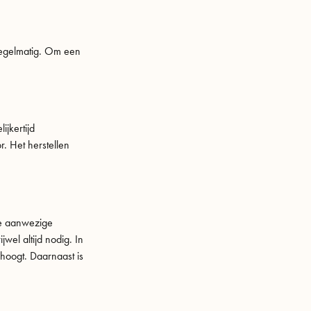
regelmatig. Om een
ijkertijd
r. Het herstellen
 De aanwezige
wel altijd nodig. In
hoogt. Daarnaast is