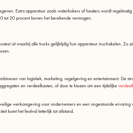
gegeven. Extra apparatuur zoals waterkokers of heaters wordt regelmatig 
0 tot 20 procent boven het berekende vermogen.
stest uit waarbij alle trucks gelijktijdig hun apparatuur inschakelen. Zo z
ossen.
ombineren van logistiek, marketing, regelgeving en entertainment. De st
aggregaten en verdeelkasten, of door te kiezen om een tijdelijke
verdeel
n veilige werkomgeving voor ondernemers en een ongestoorde ervaring 
 komt het festival letterlijk tot stilstand.