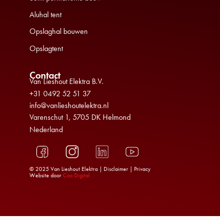
Aluhal tent
Opslaghal bouwen
Opslagtent
Contact
Van Lieshout Elektra B.V.
+31 0492 52 51 37
info@vanlieshoutelektra.nl
Varenschut 1, 5705 DK Helmond
Nederland
© 2025 Van Lieshout Elektra |
Disclaimer
|
Privacy
Website door
Coo Digital