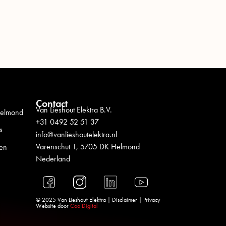
Contact
Van Lieshout Elektra B.V.
 Helmond
+31 0492 52 51 37
s
info@vanlieshoutelektra.nl
Varenschut 1, 5705 DK Helmond
ten
Nederland
© 2025 Van Lieshout Elektra |
Disclaimer
|
Privacy
Website door
Coo Digital