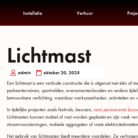
Installatie
Verhuur
Proje
Lichtmast
admin
oktober 20, 2025
Een lichtmast is een verticale constructie die is uitgerust met één o
parkeerterreinen, sportvelden, evenementenlocaties en andere tijdelijk
betrouwbare verlichting, waardoor werkzaamheden, activiteiten en v
In tijdelijke projecten zoals festivals, beurzen,
semi permanente bou
Lichtmasten kunnen mobiel of vast worden geplaatst en zijn vaak ver
stroomvoorzieningen, mobiele aggregaten of vaste elektriciteitsnetten
Het gebruik van lichtmasten biedt meerdere voordelen. Ze verhogen