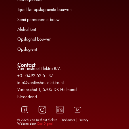
Tijdelijke opslagruimte bouwen
Semi permanente bouw
Aluhal tent
Opslaghal bouwen
Opslagtent
Contact
Van Lieshout Elektra B.V.
+31 0492 52 51 37
info@vanlieshoutelektra.nl
Varenschut 1, 5705 DK Helmond
Nederland
© 2025 Van Lieshout Elektra |
Disclaimer
|
Privacy
Website door
Coo Digital