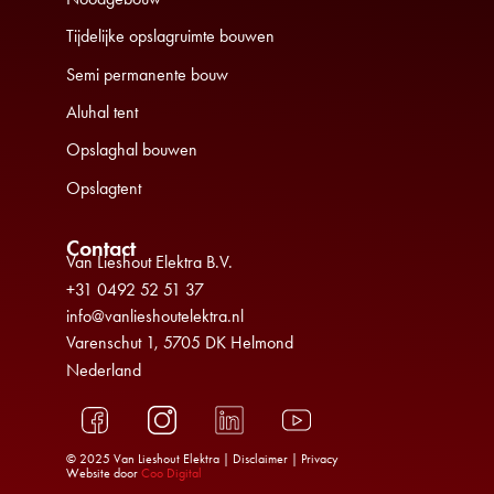
Tijdelijke opslagruimte bouwen
Semi permanente bouw
Aluhal tent
Opslaghal bouwen
Opslagtent
Contact
Van Lieshout Elektra B.V.
+31 0492 52 51 37
info@vanlieshoutelektra.nl
Varenschut 1, 5705 DK Helmond
Nederland
© 2025 Van Lieshout Elektra |
Disclaimer
|
Privacy
Website door
Coo Digital