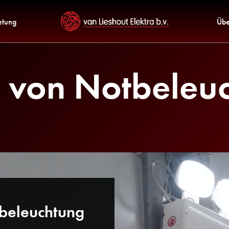
etung
Übe
 von Notbeleu
tbeleuchtung