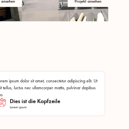
t ansehen
Projekt ansehen
orem ipsum dolor sit amet, consectetur adipiscing elit. Ut
lit tellus, luctus nec ullamcorper mattis, pulvinar dapibus
eo.
Dies ist die Kopfzeile
Lorem ipsum