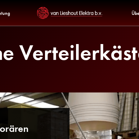
etung
Übe
he Verteilerkäs
porären