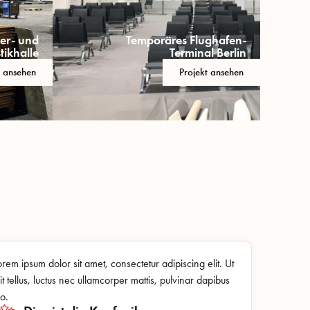
er- und
Temporäres Flughafen-
tikhalle
Terminal Berlin
t ansehen
Projekt ansehen
orem ipsum dolor sit amet, consectetur adipiscing elit. Ut
lit tellus, luctus nec ullamcorper mattis, pulvinar dapibus
eo.