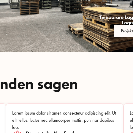
Temporäre Lag
Logis
Projek
unden sagen
Lorem ipsum dolor sit amet, consectetur adipiscing elit. Ut
L
elit tellus, luctus nec ullamcorper mattis, pulvinar dapibus
e
leo.
l