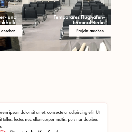
er- und
Temporäres Flughafen-
tikhalle
Terminal Berlin
t ansehen
Projekt ansehen
orem ipsum dolor sit amet, consectetur adipiscing elit. Ut
lit tellus, luctus nec ullamcorper mattis, pulvinar dapibus
eo.