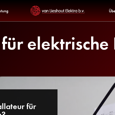
etung
Übe
r für elektrisch
llateur für
n?