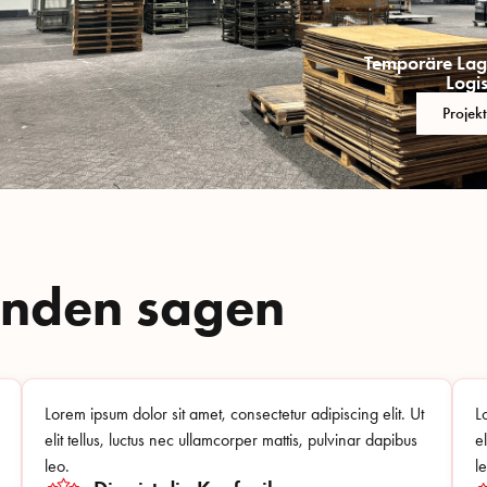
Temporäre Lag
Logis
Projek
unden sagen
Lorem ipsum dolor sit amet, consectetur adipiscing elit. Ut
L
elit tellus, luctus nec ullamcorper mattis, pulvinar dapibus
e
leo.
l