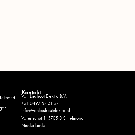
Kontakt
Van Lieshout Elektra B.V.
 Helmond
+31 0492 52 51 37
ngen
info@vanlieshoutelektra.nl
Varenschut 1, 5705 DK Helmond
Niederlande