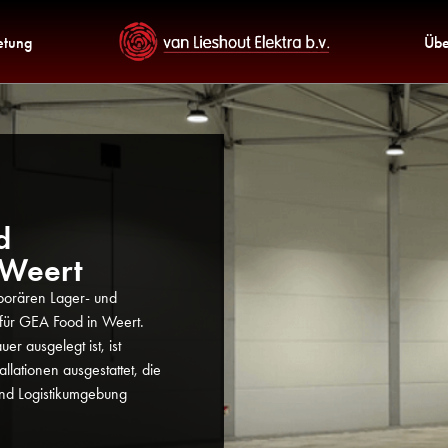
etung
Übe
d
 Weert
mporären Lager- und
 für GEA Food in Weert.
er ausgelegt ist, ist
llationen ausgestattet, die
und Logistikumgebung