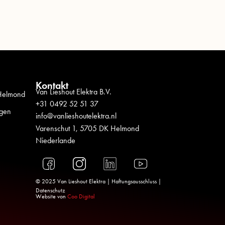
Kontakt
Van Lieshout Elektra B.V.
 Helmond
+31 0492 52 51 37
ngen
info@vanlieshoutelektra.nl
Varenschut 1, 5705 DK Helmond
Niederlande
© 2025 Van Lieshout Elektra |
Haftungsausschluss
|
Datenschutz
Website von
Coo Digital