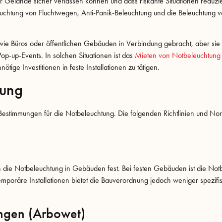
Gelände sicher verlassen können und dass riskante Situationen reduzie
uchtung von Fluchtwegen, Anti-Panik-Beleuchtung und die Beleuchtung v
wie Büros oder öffentlichen Gebäuden in Verbindung gebracht, aber sie g
op-up-Events. In solchen Situationen ist das
Mieten von Notbeleuchtung
tige Investitionen in feste Installationen zu tätigen.
tung
 Bestimmungen für die Notbeleuchtung. Die folgenden Richtlinien und No
die Notbeleuchtung in Gebäuden fest. Bei festen Gebäuden ist die Not
emporäre Installationen bietet die Bauverordnung jedoch weniger spezifi
ungen (Arbowet)