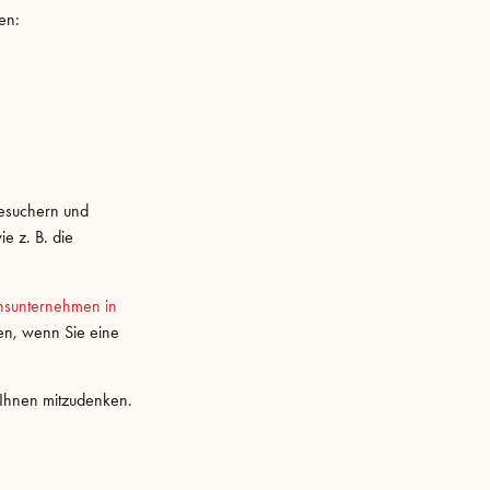
en:
 Besuchern und
e z. B. die
ionsunternehmen in
den, wenn Sie eine
 Ihnen mitzudenken.