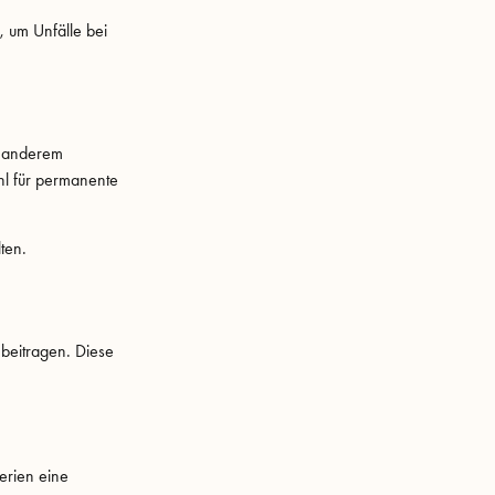
, um Unfälle bei
r anderem
hl für permanente
ten.
 beitragen. Diese
erien eine