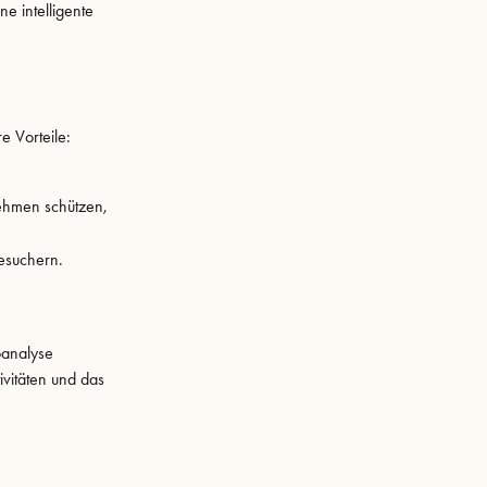
e intelligente
e Vorteile:
ehmen schützen,
esuchern.
oanalyse
ivitäten und das