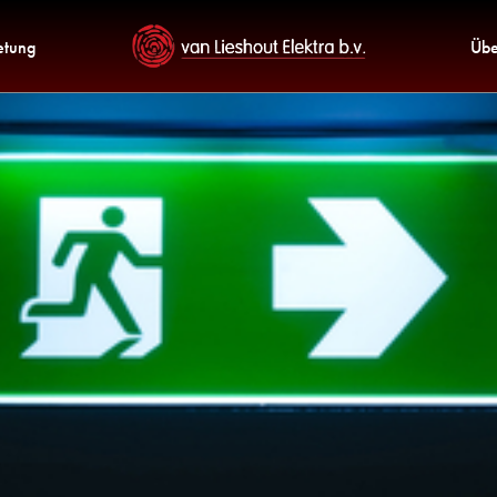
etung
Übe